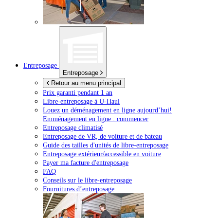
Entreposage
Entreposage
Retour au menu principal
Prix garanti pendant 1 an
Libre-entreposage à
U-Haul
Louez un déménagement en ligne aujourd’hui!
Emménagement en ligne : commencer
Entreposage climatisé
Entreposage de VR, de voiture et de bateau
Guide des tailles d'unités de libre-entreposage
Entreposage extérieur/accessible en voiture
Payer ma facture d'entreposage
FAQ
Conseils sur le libre-entreposage
Fournitures d’entreposage