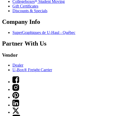
Collegeboxes
Student Moving
Gift Certificates
Discounts & Specials
Company Info
SuperGraphiques de
U-Haul
- Québec
Partner With Us
Vendor
Dealer
U-Box® Freight Carrier