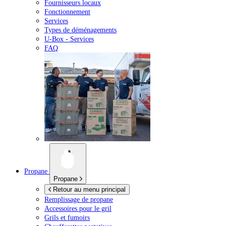
Fournisseurs locaux
Fonctionnement
Services
Types de déménagements
U-Box -
Services
FAQ
Propane
Propane
Retour au menu principal
Remplissage de propane
Accessoires pour le gril
Grils et fumoirs