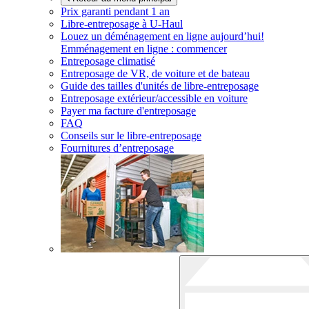
Prix garanti pendant 1 an
Libre-entreposage à
U-Haul
Louez un déménagement en ligne aujourd’hui!
Emménagement en ligne : commencer
Entreposage climatisé
Entreposage de VR, de voiture et de bateau
Guide des tailles d'unités de libre-entreposage
Entreposage extérieur/accessible en voiture
Payer ma facture d'entreposage
FAQ
Conseils sur le libre-entreposage
Fournitures d’entreposage