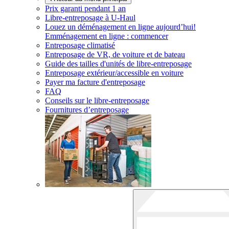
Prix garanti pendant 1 an
Libre-entreposage à
U-Haul
Louez un déménagement en ligne aujourd’hui!
Emménagement en ligne : commencer
Entreposage climatisé
Entreposage de VR, de voiture et de bateau
Guide des tailles d'unités de libre-entreposage
Entreposage extérieur/accessible en voiture
Payer ma facture d'entreposage
FAQ
Conseils sur le libre-entreposage
Fournitures d’entreposage