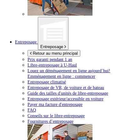
Entreposage
Entreposage
Retour au menu principal
Prix garanti pendant 1 an
Libre-entreposage à
U-Haul
Louez un déménagement en ligne aujourd’hui!
Emménagement en ligne : commencer
Entreposage climatisé
Entreposage de VR, de voiture et de bateau
Guide des tailles d'unités de libre-entreposage
Entreposage extérieur/accessible en voiture
Payer ma facture d'entreposage
FAQ
Conseils sur le libre-entreposage
Fournitures d’entreposage