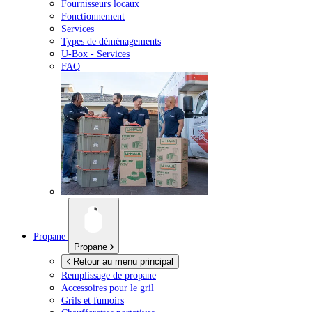
Fournisseurs locaux
Fonctionnement
Services
Types de déménagements
U-Box -
Services
FAQ
Propane
Propane
Retour au menu principal
Remplissage de propane
Accessoires pour le gril
Grils et fumoirs