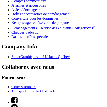
Comptes commerciaux
Attaches et accessoires
Aides-déménageurs
Boîtes et accessoires de déménagement
Couverture pour les dommages
Remplissages et réservoirs de propane
®
Déménagement au service des étudiants Collegeboxes
Chèques-cadeaux
Rabais et offres spéciales
Company Info
SuperGraphiques de
U-Haul
- Québec
Collaborez avec nous
Fournisseur
Concessionnaire
Transporteur de fret U-Box®