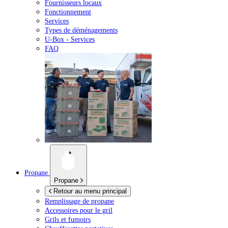
Fournisseurs locaux
Fonctionnement
Services
Types de déménagements
U-Box -
Services
FAQ
Propane
Propane
Retour au menu principal
Remplissage de propane
Accessoires pour le gril
Grils et fumoirs