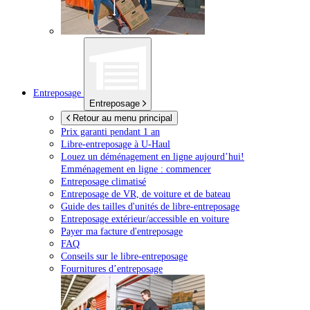
Entreposage
Entreposage
Retour au menu principal
Prix garanti pendant 1 an
Libre-entreposage à
U-Haul
Louez un déménagement en ligne aujourd’hui!
Emménagement en ligne : commencer
Entreposage climatisé
Entreposage de VR, de voiture et de bateau
Guide des tailles d'unités de libre-entreposage
Entreposage extérieur/accessible en voiture
Payer ma facture d'entreposage
FAQ
Conseils sur le libre-entreposage
Fournitures d’entreposage