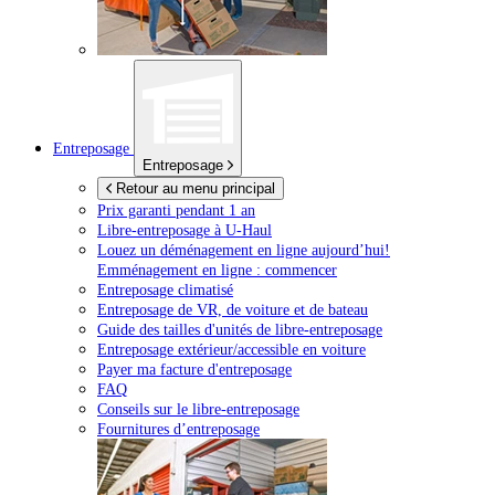
Entreposage
Entreposage
Retour au menu principal
Prix garanti pendant 1 an
Libre-entreposage à
U-Haul
Louez un déménagement en ligne aujourd’hui!
Emménagement en ligne : commencer
Entreposage climatisé
Entreposage de VR, de voiture et de bateau
Guide des tailles d'unités de libre-entreposage
Entreposage extérieur/accessible en voiture
Payer ma facture d'entreposage
FAQ
Conseils sur le libre-entreposage
Fournitures d’entreposage