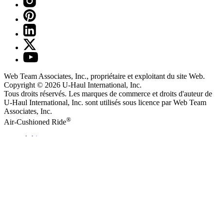
Web Team Associates, Inc., propriétaire et exploitant du site Web.
Copyright © 2026
U-Haul
International, Inc.
Tous droits réservés.
Les marques de commerce et droits d'auteur de
U-Haul International, Inc. sont utilisés sous licence par Web Team
Associates, Inc.
®
Air-Cushioned Ride
Arbitrage
Politique de confidentialité
Modalités d'utilisation
Politique de retrait des droits d'auteur
Ne pas vendre ni partager mes renseignements personnels
U-Haul
Établissements
002 - uhaul.com (ALL) YAML - le 06/08/2026 à 9 h 54 - de 1.575.1
Télécharger le
U-Haul
Appli