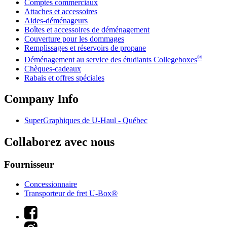
Comptes commerciaux
Attaches et accessoires
Aides-déménageurs
Boîtes et accessoires de déménagement
Couverture pour les dommages
Remplissages et réservoirs de propane
®
Déménagement au service des étudiants Collegeboxes
Chèques-cadeaux
Rabais et offres spéciales
Company Info
SuperGraphiques de
U-Haul
- Québec
Collaborez avec nous
Fournisseur
Concessionnaire
Transporteur de fret U-Box®