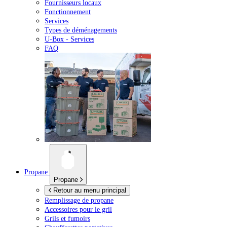
Fournisseurs locaux
Fonctionnement
Services
Types de déménagements
U-Box -
Services
FAQ
Propane
Propane
Retour au menu principal
Remplissage de propane
Accessoires pour le gril
Grils et fumoirs