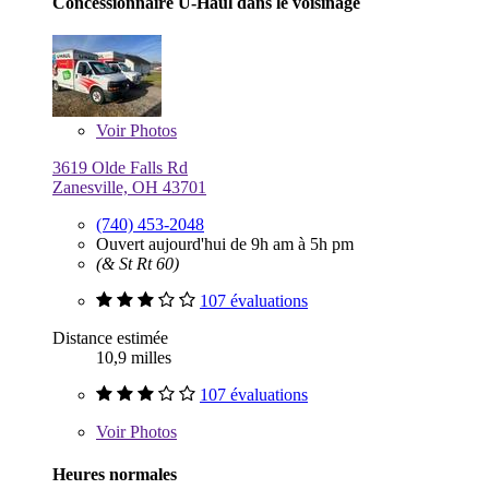
Concessionnaire U-Haul dans le voisinage
Voir
Photos
3619 Olde Falls Rd
Zanesville, OH 43701
(740) 453-2048
Ouvert aujourd'hui de 9h am à 5h pm
(& St Rt 60)
107 évaluations
Distance estimée
10,9 milles
107 évaluations
Voir
Photos
Heures normales