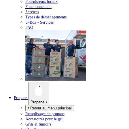
Fournisseurs locaux
Fonctionnement
Services
Types de déménagements
U-Box -
Services
FAQ
Propane
Propane
Retour au menu principal
Remplissage de propane
Accessoires pour le gril
Grils et fumoirs