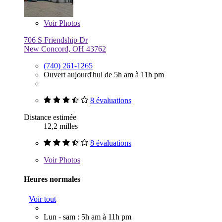
Voir
Photos
706 S Friendship Dr
New Concord, OH 43762
(740) 261-1265
Ouvert aujourd'hui de 5h am à 11h pm
8 évaluations
Distance estimée
12,2 milles
8 évaluations
Voir
Photos
Heures normales
Voir tout
Lun - sam : 5h am à 11h pm