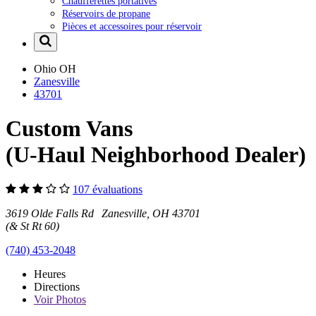
Chaufferettes portatives
Réservoirs de propane
Pièces et accessoires pour réservoir
Ohio
OH
Zanesville
43701
Custom Vans
(U-Haul Neighborhood Dealer)
107 évaluations
3619 Olde Falls Rd Zanesville, OH 43701
(& St Rt 60)
(740) 453-2048
Heures
Directions
Voir
Photos