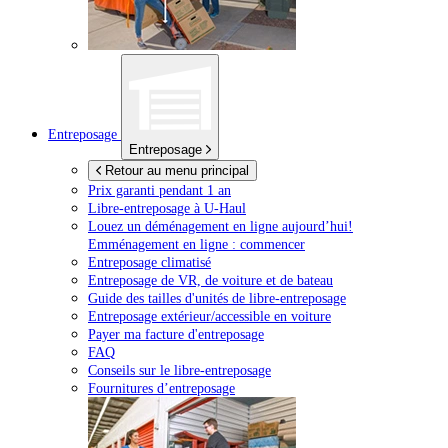
Entreposage
Entreposage
Retour au menu principal
Prix garanti pendant 1 an
Libre-entreposage à
U-Haul
Louez un déménagement en ligne aujourd’hui!
Emménagement en ligne : commencer
Entreposage climatisé
Entreposage de VR, de voiture et de bateau
Guide des tailles d'unités de libre-entreposage
Entreposage extérieur/accessible en voiture
Payer ma facture d'entreposage
FAQ
Conseils sur le libre-entreposage
Fournitures d’entreposage