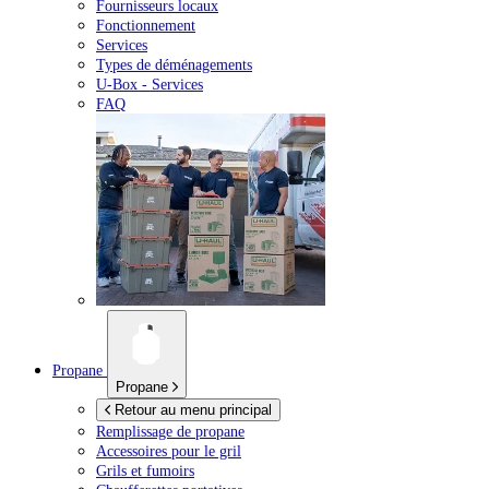
Fournisseurs locaux
Fonctionnement
Services
Types de déménagements
U-Box -
Services
FAQ
Propane
Propane
Retour au menu principal
Remplissage de propane
Accessoires pour le gril
Grils et fumoirs