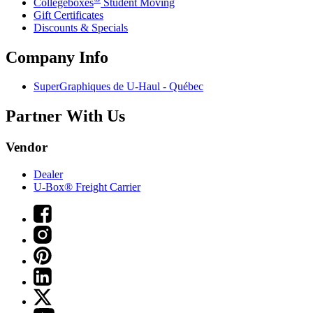
Collegeboxes
Student Moving
Gift Certificates
Discounts & Specials
Company Info
SuperGraphiques de
U-Haul
- Québec
Partner With Us
Vendor
Dealer
U-Box® Freight Carrier