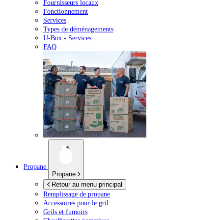
Fournisseurs locaux
Fonctionnement
Services
Types de déménagements
U-Box -
Services
FAQ
Propane
Propane
Retour au menu principal
Remplissage de propane
Accessoires pour le gril
Grils et fumoirs