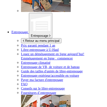
Entreposage
Entreposage
Retour au menu principal
Prix garanti pendant 1 an
Libre-entreposage à
U-Haul
Louez un déménagement en ligne aujourd’hui!
Emménagement en ligne : commencer
Entreposage climatisé
Entreposage de VR, de voiture et de bateau
Guide des tailles d'unités de libre-entreposage
Entreposage extérieur/accessible en voiture
Payer ma facture d'entreposage
FAQ
Conseils sur le libre-entreposage
Fournitures d’entreposage