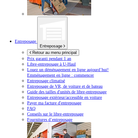
Entreposage
Entreposage
Retour au menu principal
Prix garanti pendant 1 an
Libre-entreposage à
U-Haul
Louez un déménagement en ligne aujourd’hui!
Emménagement en ligne : commencer
Entreposage climatisé
Entreposage de VR, de voiture et de bateau
Guide des tailles d'unités de libre-entreposage
Entreposage extérieur/accessible en voiture
Payer ma facture d'entreposage
FAQ
Conseils sur le libre-entreposage
Fournitures d’entreposage