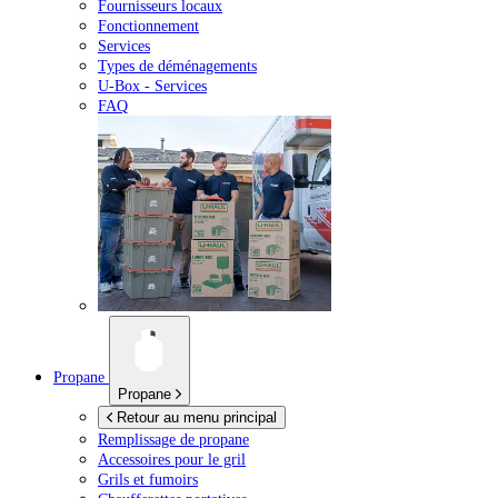
Fournisseurs locaux
Fonctionnement
Services
Types de déménagements
U-Box -
Services
FAQ
Propane
Propane
Retour au menu principal
Remplissage de propane
Accessoires pour le gril
Grils et fumoirs