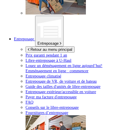
Entreposage
Entreposage
Retour au menu principal
Prix garanti pendant 1 an
Libre-entreposage à
U-Haul
Louez un déménagement en ligne aujourd’hui!
Emménagement en ligne : commencer
Entreposage climatisé
Entreposage de VR, de voiture et de bateau
Guide des tailles d'unités de libre-entreposage
Entreposage extérieur/accessible en voiture
Payer ma facture d'entreposage
FAQ
Conseils sur le libre-entreposage
Fournitures d’entreposage