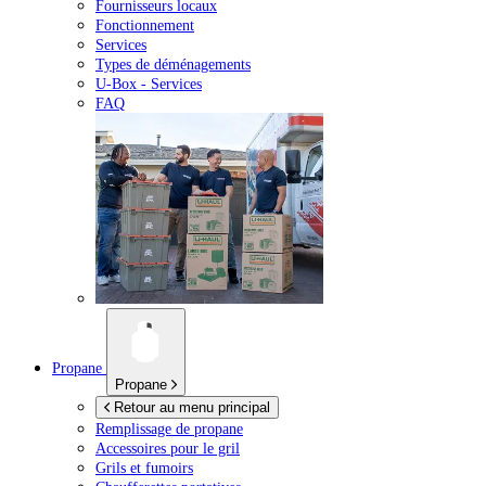
Fournisseurs locaux
Fonctionnement
Services
Types de déménagements
U-Box -
Services
FAQ
Propane
Propane
Retour au menu principal
Remplissage de propane
Accessoires pour le gril
Grils et fumoirs