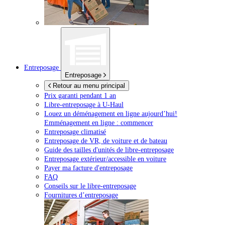
Entreposage
Entreposage
Retour au menu principal
Prix garanti pendant 1 an
Libre-entreposage à
U-Haul
Louez un déménagement en ligne aujourd’hui!
Emménagement en ligne : commencer
Entreposage climatisé
Entreposage de VR, de voiture et de bateau
Guide des tailles d'unités de libre-entreposage
Entreposage extérieur/accessible en voiture
Payer ma facture d'entreposage
FAQ
Conseils sur le libre-entreposage
Fournitures d’entreposage