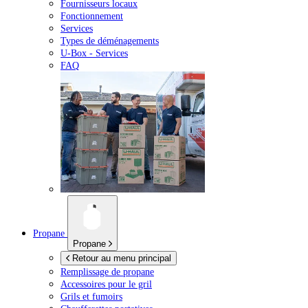
Fournisseurs locaux
Fonctionnement
Services
Types de déménagements
U-Box -
Services
FAQ
Propane
Propane
Retour au menu principal
Remplissage de propane
Accessoires pour le gril
Grils et fumoirs