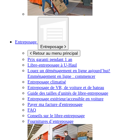
Entreposage
Entreposage
Retour au menu principal
Prix garanti pendant 1 an
Libre-entreposage à
U-Haul
Louez un déménagement en ligne aujourd’hui!
Emménagement en ligne : commencer
Entreposage climatisé
Entreposage de VR, de voiture et de bateau
Guide des tailles d'unités de libre-entreposage
Entreposage extérieur/accessible en voiture
Payer ma facture d'entreposage
FAQ
Conseils sur le libre-entreposage
Fournitures d’entreposage