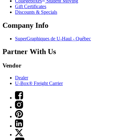
Collegeboxes
Student Moving
Gift Certificates
Discounts & Specials
Company Info
SuperGraphiques de
U-Haul
- Québec
Partner With Us
Vendor
Dealer
U-Box® Freight Carrier