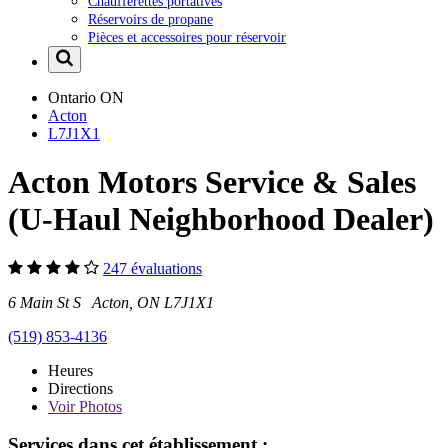
Chaufferettes portatives
Réservoirs de propane
Pièces et accessoires pour réservoir
Ontario
ON
Acton
L7J1X1
Acton Motors Service & Sales
(U-Haul Neighborhood Dealer)
247 évaluations
6 Main St S Acton, ON L7J1X1
(519) 853-4136
Heures
Directions
Voir
Photos
Services dans cet établissement :