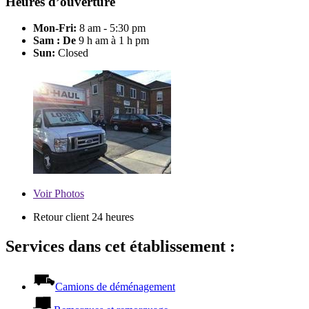
Heures d’ouverture
Mon-Fri:
8 am - 5:30 pm
Sam : De
9 h am à 1 h pm
Sun:
Closed
Voir
Photos
Retour client 24 heures
Services dans cet établissement :
Camions de déménagement