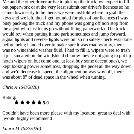
Me and the other driver arrive to pick up the truck, we expect to fill
out paperwork or at the very least submit our driver's licences so he
came down early to be there, we were just told where to grab the
keys and we left, then I get hounded for pics of our licences (I was
busy packing the truck and my phone was going off non-stop from
the agent who just let us go without filling paperwork). The truck
would rev when putting it into park sometimes and jump forward,
signal lights and reverse lights were out so no safety check was done
before being handed over to make sure it was road worthy, there
was no windshield washer fluid, I had to fill it, wipers were so trash
it just smeared on the windshield (I know they're not going to put tip
notch wipers on but come one, at least buy some decent ones), we
kept looking power sometimes, dropping the pedel all the way down
and we'd decrease in speed, the alignment on was way off, there
was about 8" of dead space in the wheel when turning.
Chris A
(6/8/2026)
Rating:
5.0
Couldn't have been more please with my location, great to deal with
,would highly recommend
Laura M
(6/3/2026)