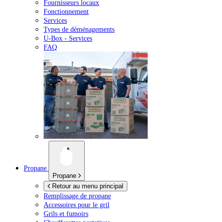
Fournisseurs locaux
Fonctionnement
Services
Types de déménagements
U-Box -
Services
FAQ
Propane
Propane
Retour au menu principal
Remplissage de propane
Accessoires pour le gril
Grils et fumoirs