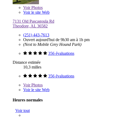
Voir
Photos
Voir le site Web
7131 Old Pascagoula Rd
Theodore, AL 36582
(251) 443-7613
Ouvert aujourd'hui de 9h30 am à 1h pm
(Next to Mobile Grey Hound Park)
356 évaluations
Distance estimée
10,3 milles
356 évaluations
Voir
Photos
Voir le site Web
Heures normales
Voir tout