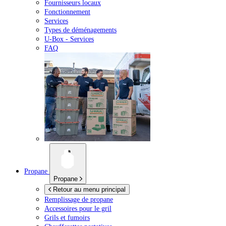
Fournisseurs locaux
Fonctionnement
Services
Types de déménagements
U-Box -
Services
FAQ
Propane
Propane
Retour au menu principal
Remplissage de propane
Accessoires pour le gril
Grils et fumoirs