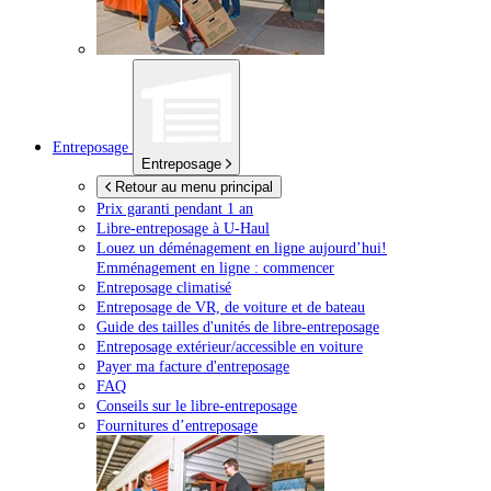
Entreposage
Entreposage
Retour au menu principal
Prix garanti pendant 1 an
Libre-entreposage à
U-Haul
Louez un déménagement en ligne aujourd’hui!
Emménagement en ligne : commencer
Entreposage climatisé
Entreposage de VR, de voiture et de bateau
Guide des tailles d'unités de libre-entreposage
Entreposage extérieur/accessible en voiture
Payer ma facture d'entreposage
FAQ
Conseils sur le libre-entreposage
Fournitures d’entreposage