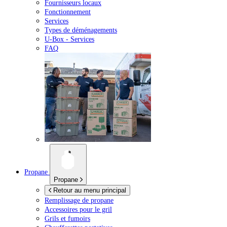
Fournisseurs locaux
Fonctionnement
Services
Types de déménagements
U-Box -
Services
FAQ
Propane
Propane
Retour au menu principal
Remplissage de propane
Accessoires pour le gril
Grils et fumoirs