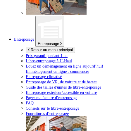
Entreposage
Entreposage
Retour au menu principal
Prix garanti pendant 1 an
Libre-entreposage à
U-Haul
Louez un déménagement en ligne aujourd’hui!
Emménagement en ligne : commencer
Entreposage climatisé
Entreposage de VR, de voiture et de bateau
Guide des tailles d'unités de libre-entreposage
Entreposage extérieur/accessible en voiture
Payer ma facture d'entreposage
FAQ
Conseils sur le libre-entreposage
Fournitures d’entreposage