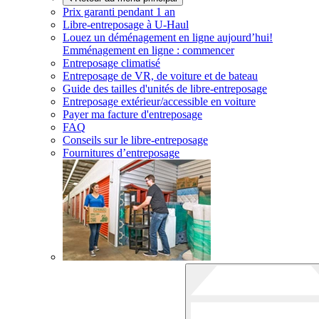
Prix garanti pendant 1 an
Libre-entreposage à
U-Haul
Louez un déménagement en ligne aujourd’hui!
Emménagement en ligne : commencer
Entreposage climatisé
Entreposage de VR, de voiture et de bateau
Guide des tailles d'unités de libre-entreposage
Entreposage extérieur/accessible en voiture
Payer ma facture d'entreposage
FAQ
Conseils sur le libre-entreposage
Fournitures d’entreposage