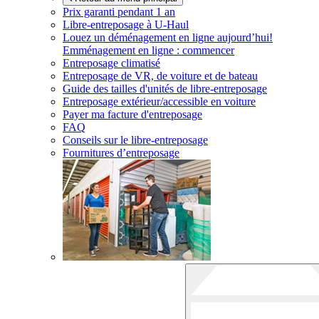
Prix garanti pendant 1 an
Libre-entreposage à
U-Haul
Louez un déménagement en ligne aujourd’hui!
Emménagement en ligne : commencer
Entreposage climatisé
Entreposage de VR, de voiture et de bateau
Guide des tailles d'unités de libre-entreposage
Entreposage extérieur/accessible en voiture
Payer ma facture d'entreposage
FAQ
Conseils sur le libre-entreposage
Fournitures d’entreposage