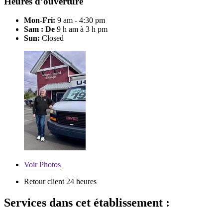
Heures d’ouverture
Mon-Fri:
9 am - 4:30 pm
Sam : De
9 h am à 3 h pm
Sun:
Closed
Voir
Photos
Retour client 24 heures
Services dans cet établissement :