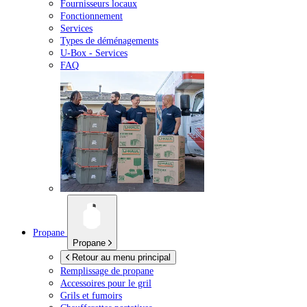
Fournisseurs locaux
Fonctionnement
Services
Types de déménagements
U-Box -
Services
FAQ
Propane
Propane
Retour au menu principal
Remplissage de propane
Accessoires pour le gril
Grils et fumoirs