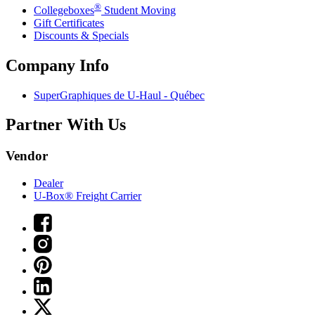
®
Collegeboxes
Student Moving
Gift Certificates
Discounts & Specials
Company Info
SuperGraphiques de
U-Haul
- Québec
Partner With Us
Vendor
Dealer
U-Box® Freight Carrier