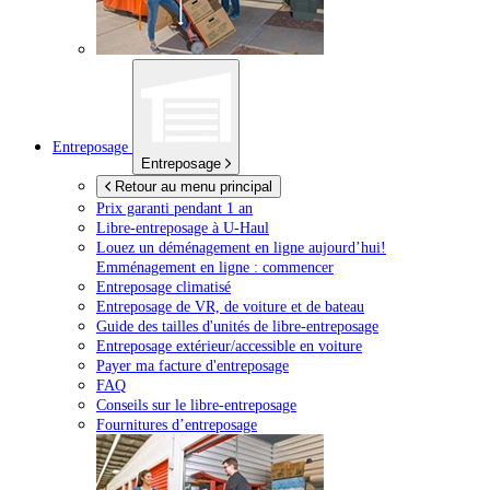
Entreposage
Entreposage
Retour au menu principal
Prix garanti pendant 1 an
Libre-entreposage à
U-Haul
Louez un déménagement en ligne aujourd’hui!
Emménagement en ligne : commencer
Entreposage climatisé
Entreposage de VR, de voiture et de bateau
Guide des tailles d'unités de libre-entreposage
Entreposage extérieur/accessible en voiture
Payer ma facture d'entreposage
FAQ
Conseils sur le libre-entreposage
Fournitures d’entreposage