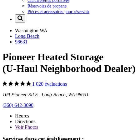
Chaufferettes portatives
Réservoirs de propane
Pièces et accessoires pour réservoir
Washington
WA
Long Beach
98631
Pioneer Heated Storage
(U-Haul Neighborhood Dealer)
1 020 évaluations
109 Pioneer Rd E Long Beach, WA 98631
(360) 642-3690
Heures
Directions
Voir
Photos
Services dans cet établissement :