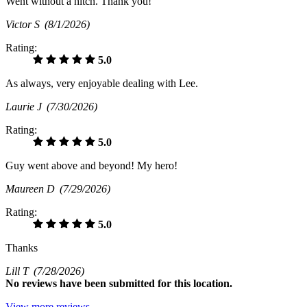
Went without a hitch. Thank you!
Victor S
(8/1/2026)
Rating:
5.0
As always, very enjoyable dealing with Lee.
Laurie J
(7/30/2026)
Rating:
5.0
Guy went above and beyond! My hero!
Maureen D
(7/29/2026)
Rating:
5.0
Thanks
Lill T
(7/28/2026)
No
reviews have been submitted for this location.
View more reviews