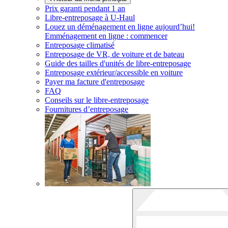
Prix garanti pendant 1 an
Libre-entreposage à
U-Haul
Louez un déménagement en ligne aujourd’hui!
Emménagement en ligne : commencer
Entreposage climatisé
Entreposage de VR, de voiture et de bateau
Guide des tailles d'unités de libre-entreposage
Entreposage extérieur/accessible en voiture
Payer ma facture d'entreposage
FAQ
Conseils sur le libre-entreposage
Fournitures d’entreposage