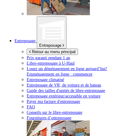
Entreposage
Entreposage
Retour au menu principal
Prix garanti pendant 1 an
Libre-entreposage à
U-Haul
Louez un déménagement en ligne aujourd’hui!
Emménagement en ligne : commencer
Entreposage climatisé
Entreposage de VR, de voiture et de bateau
Guide des tailles d'unités de libre-entreposage
Entreposage extérieur/accessible en voiture
Payer ma facture d'entreposage
FAQ
Conseils sur le libre-entreposage
Fournitures d’entreposage