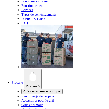
Fournisseurs locaux
Fonctionnement
Services
Types de déménagements
U-Box -
Services
FAQ
Propane
Propane
Retour au menu principal
Remplissage de propane
Accessoires pour le gril
Grils et fumoirs