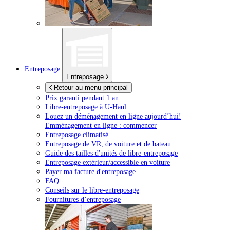
Entreposage
Entreposage
Retour au menu principal
Prix garanti pendant 1 an
Libre-entreposage à
U-Haul
Louez un déménagement en ligne aujourd’hui!
Emménagement en ligne : commencer
Entreposage climatisé
Entreposage de VR, de voiture et de bateau
Guide des tailles d'unités de libre-entreposage
Entreposage extérieur/accessible en voiture
Payer ma facture d'entreposage
FAQ
Conseils sur le libre-entreposage
Fournitures d’entreposage