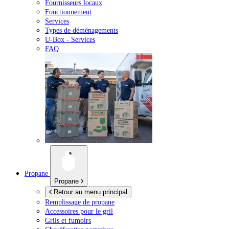
Fournisseurs locaux
Fonctionnement
Services
Types de déménagements
U-Box -
Services
FAQ
Propane
Propane
Retour au menu principal
Remplissage de propane
Accessoires pour le gril
Grils et fumoirs