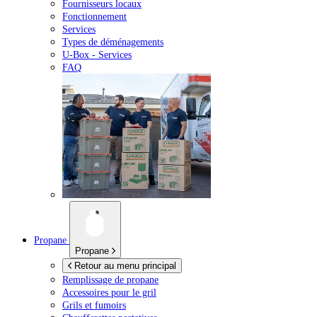
Fournisseurs locaux
Fonctionnement
Services
Types de déménagements
U-Box -
Services
FAQ
Propane
Propane
Retour au menu principal
Remplissage de propane
Accessoires pour le gril
Grils et fumoirs