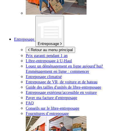
Entreposage
Entreposage
Retour au menu principal
Prix garanti pendant 1 an
Libre-entreposage à
U-Haul
Louez un déménagement en ligne aujourd’hui!
Emménagement en ligne : commencer
Entreposage climatisé
Entreposage de VR, de voiture et de bateau
Guide des tailles d'unités de libre-entreposage
Entreposage extérieur/accessible en voiture
Payer ma facture d'entreposage
FAQ
Conseils sur le libre-entreposage
Fournitures d’entreposage