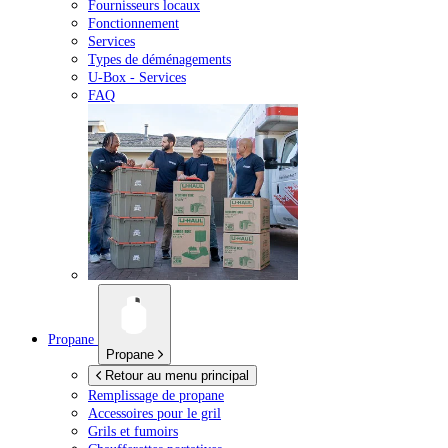
Fournisseurs locaux
Fonctionnement
Services
Types de déménagements
U-Box -
Services
FAQ
Propane
Propane
Retour au menu principal
Remplissage de propane
Accessoires pour le gril
Grils et fumoirs