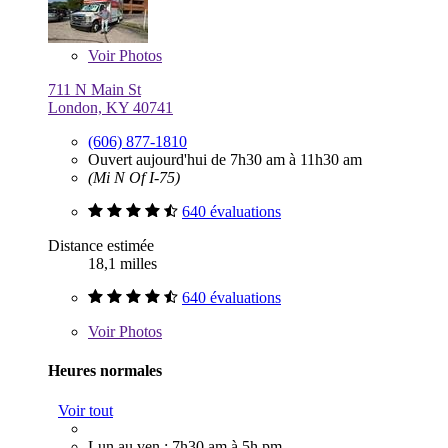
Voir
Photos
711 N Main St
London, KY 40741
(606) 877-1810
Ouvert aujourd'hui de 7h30 am à 11h30 am
(Mi N Of I-75)
640 évaluations
Distance estimée
18,1 milles
640 évaluations
Voir
Photos
Heures normales
Voir tout
Lun au ven : 7h30 am à 5h pm