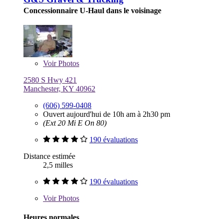
Concessionnaire U-Haul dans le voisinage
Voir
Photos
2580 S Hwy 421
Manchester, KY 40962
(606) 599-0408
Ouvert aujourd'hui de 10h am à 2h30 pm
(Ext 20 Mi E On 80)
190 évaluations
Distance estimée
2,5 milles
190 évaluations
Voir
Photos
Heures normales