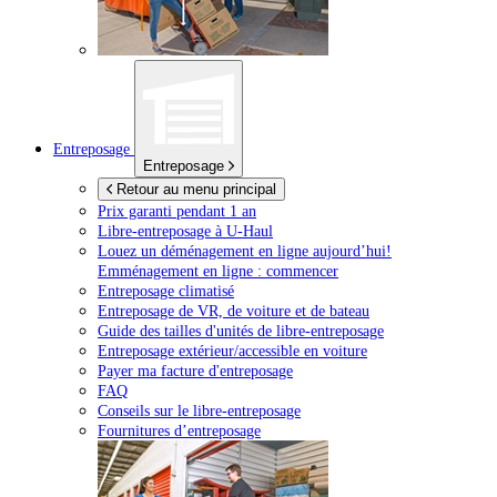
Entreposage
Entreposage
Retour au menu principal
Prix garanti pendant 1 an
Libre-entreposage à
U-Haul
Louez un déménagement en ligne aujourd’hui!
Emménagement en ligne : commencer
Entreposage climatisé
Entreposage de VR, de voiture et de bateau
Guide des tailles d'unités de libre-entreposage
Entreposage extérieur/accessible en voiture
Payer ma facture d'entreposage
FAQ
Conseils sur le libre-entreposage
Fournitures d’entreposage