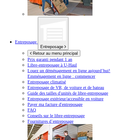
Entreposage
Entreposage
Retour au menu principal
Prix garanti pendant 1 an
Libre-entreposage à
U-Haul
Louez un déménagement en ligne aujourd’hui!
Emménagement en ligne : commencer
Entreposage climatisé
Entreposage de VR, de voiture et de bateau
Guide des tailles d'unités de libre-entreposage
Entreposage extérieur/accessible en voiture
Payer ma facture d'entreposage
FAQ
Conseils sur le libre-entreposage
Fournitures d’entreposage