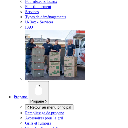
Fournisseurs locaux
Fonctionnement
Services
Types de déménagements
U-Box -
Services
FAQ
Propane
Propane
Retour au menu principal
Remplissage de propane
Accessoires pour le gril
Grils et fumoirs