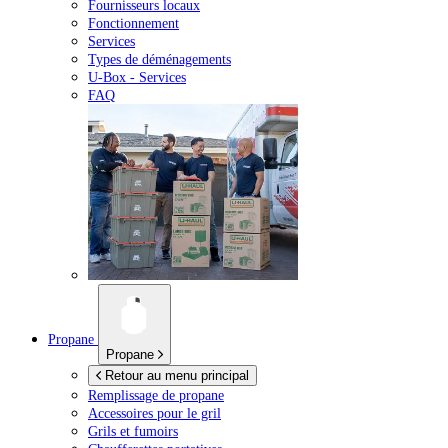
Fournisseurs locaux
Fonctionnement
Services
Types de déménagements
U-Box -
Services
FAQ
Propane
Propane
Retour au menu principal
Remplissage de propane
Accessoires pour le gril
Grils et fumoirs