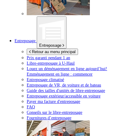
Entreposage
Entreposage
Retour au menu principal
Prix garanti pendant 1 an
Libre-entreposage à
U-Haul
Louez un déménagement en ligne aujourd’hui!
Emménagement en ligne : commencer
Entreposage climatisé
Entreposage de VR, de voiture et de bateau
Guide des tailles d'unités de libre-entreposage
Entreposage extérieur/accessible en voiture
Payer ma facture d'entreposage
FAQ
Conseils sur le libre-entreposage
Fournitures d’entreposage