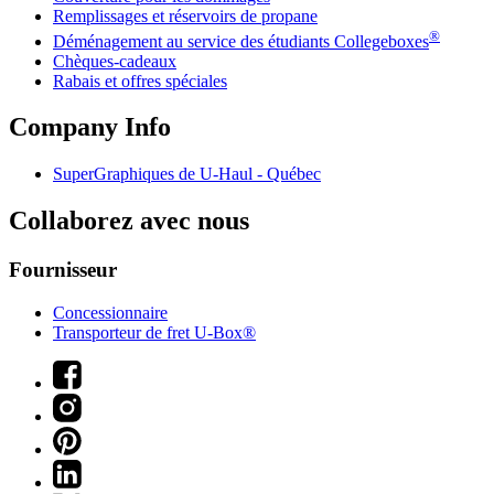
Remplissages et réservoirs de propane
®
Déménagement au service des étudiants Collegeboxes
Chèques-cadeaux
Rabais et offres spéciales
Company Info
SuperGraphiques de
U-Haul
- Québec
Collaborez avec nous
Fournisseur
Concessionnaire
Transporteur de fret U-Box®