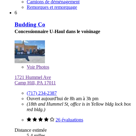
Camions de déménagement
Remorques et remorquage
6
Budding Co
Concessionnaire U-Haul dans le voisinage
Voir
Photos
1721 Hummel Ave
Camp Hill, PA 17011
(717) 234-2387
Ouvert aujourd'hui de 8h am à 3h pm
(18th and Hummel St, office is in Yellow bldg lock box
red bldg.)
26 évaluations
Distance estimée
5,4 milles