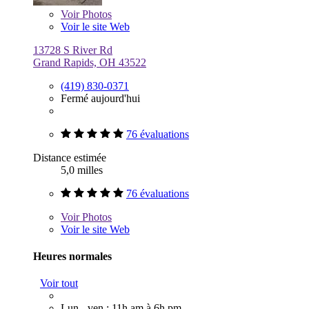
Voir
Photos
Voir le site Web
13728 S River Rd
Grand Rapids, OH 43522
(419) 830-0371
Fermé aujourd'hui
76 évaluations
Distance estimée
5,0 milles
76 évaluations
Voir
Photos
Voir le site Web
Heures normales
Voir tout
Lun - ven : 11h am à 6h pm