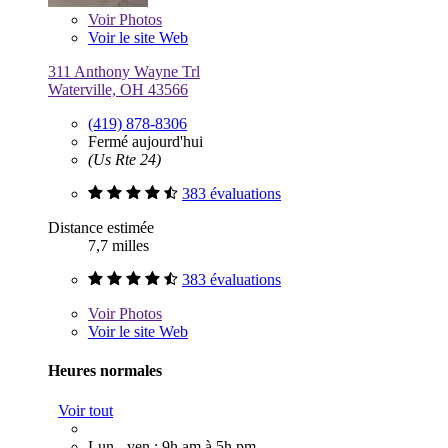
Voir
Photos
Voir le site Web
311 Anthony Wayne Trl
Waterville, OH 43566
(419) 878-8306
Fermé aujourd'hui
(Us Rte 24)
383 évaluations
Distance estimée
7,7 milles
383 évaluations
Voir
Photos
Voir le site Web
Heures normales
Voir tout
Lun - ven : 9h am à 5h pm