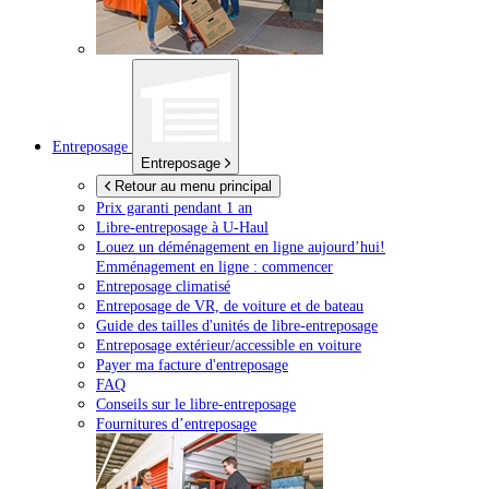
Entreposage
Entreposage
Retour au menu principal
Prix garanti pendant 1 an
Libre-entreposage à
U-Haul
Louez un déménagement en ligne aujourd’hui!
Emménagement en ligne : commencer
Entreposage climatisé
Entreposage de VR, de voiture et de bateau
Guide des tailles d'unités de libre-entreposage
Entreposage extérieur/accessible en voiture
Payer ma facture d'entreposage
FAQ
Conseils sur le libre-entreposage
Fournitures d’entreposage