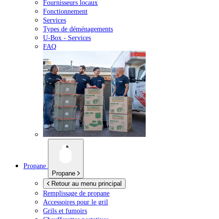
Fournisseurs locaux
Fonctionnement
Services
Types de déménagements
U-Box -
Services
FAQ
Propane
Propane
Retour au menu principal
Remplissage de propane
Accessoires pour le gril
Grils et fumoirs