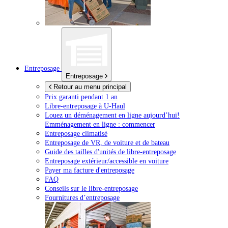
Entreposage
Entreposage
Retour au menu principal
Prix garanti pendant 1 an
Libre-entreposage à
U-Haul
Louez un déménagement en ligne aujourd’hui!
Emménagement en ligne : commencer
Entreposage climatisé
Entreposage de VR, de voiture et de bateau
Guide des tailles d'unités de libre-entreposage
Entreposage extérieur/accessible en voiture
Payer ma facture d'entreposage
FAQ
Conseils sur le libre-entreposage
Fournitures d’entreposage