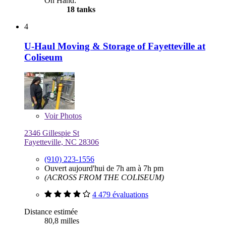
On Hand:
18 tanks
4
U-Haul Moving & Storage of Fayetteville at
Coliseum
Voir
Photos
2346 Gillespie St
Fayetteville, NC 28306
(910) 223-1556
Ouvert aujourd'hui de 7h am à 7h pm
(ACROSS FROM THE COLISEUM)
4 479 évaluations
Distance estimée
80,8 milles