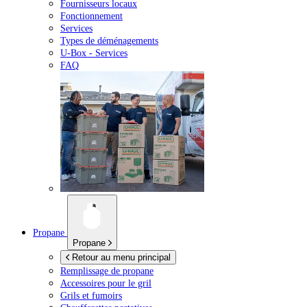
Fournisseurs locaux
Fonctionnement
Services
Types de déménagements
U-Box -
Services
FAQ
Propane
Propane
Retour au menu principal
Remplissage de propane
Accessoires pour le gril
Grils et fumoirs