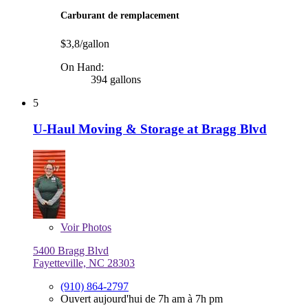
Carburant de remplacement
$3,8/gallon
On Hand:
394 gallons
5
U-Haul Moving & Storage at Bragg Blvd
Voir
Photos
5400 Bragg Blvd
Fayetteville, NC 28303
(910) 864-2797
Ouvert aujourd'hui de 7h am à 7h pm