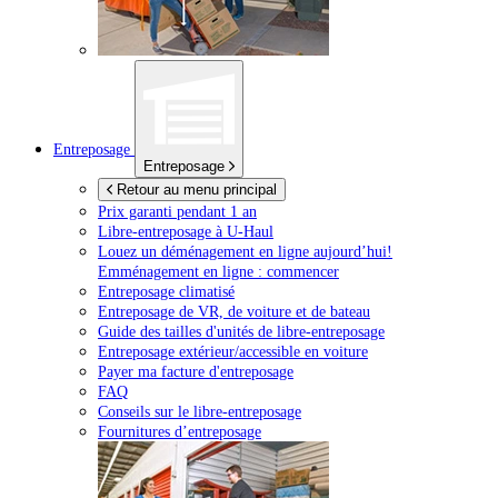
Entreposage
Entreposage
Retour au menu principal
Prix garanti pendant 1 an
Libre-entreposage à
U-Haul
Louez un déménagement en ligne aujourd’hui!
Emménagement en ligne : commencer
Entreposage climatisé
Entreposage de VR, de voiture et de bateau
Guide des tailles d'unités de libre-entreposage
Entreposage extérieur/accessible en voiture
Payer ma facture d'entreposage
FAQ
Conseils sur le libre-entreposage
Fournitures d’entreposage