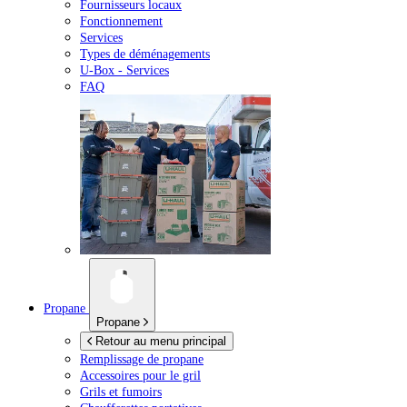
Fournisseurs locaux
Fonctionnement
Services
Types de déménagements
U-Box -
Services
FAQ
Propane
Propane
Retour au menu principal
Remplissage de propane
Accessoires pour le gril
Grils et fumoirs