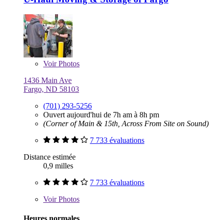
Voir
Photos
1436 Main Ave
Fargo, ND 58103
(701) 293-5256
Ouvert aujourd'hui de 7h am à 8h pm
(Corner of Main & 15th, Across From Site on Sound)
7 733 évaluations
Distance estimée
0,9 milles
7 733 évaluations
Voir
Photos
Heures normales