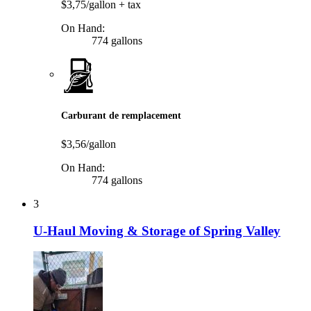
$3,75/gallon
+ tax
On Hand:
774 gallons
Carburant de remplacement
$3,56/gallon
On Hand:
774 gallons
3
U-Haul Moving & Storage of Spring Valley