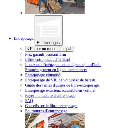
Entreposage
Entreposage
Retour au menu principal
Prix garanti pendant 1 an
Libre-entreposage à
U-Haul
Louez un déménagement en ligne aujourd’hui!
Emménagement en ligne : commencer
Entreposage climatisé
Entreposage de VR, de voiture et de bateau
Guide des tailles d'unités de libre-entreposage
Entreposage extérieur/accessible en voiture
Payer ma facture d'entreposage
FAQ
Conseils sur le libre-entreposage
Fournitures d’entreposage