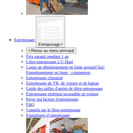
Entreposage
Entreposage
Retour au menu principal
Prix garanti pendant 1 an
Libre-entreposage à
U-Haul
Louez un déménagement en ligne aujourd’hui!
Emménagement en ligne : commencer
Entreposage climatisé
Entreposage de VR, de voiture et de bateau
Guide des tailles d'unités de libre-entreposage
Entreposage extérieur/accessible en voiture
Payer ma facture d'entreposage
FAQ
Conseils sur le libre-entreposage
Fournitures d’entreposage