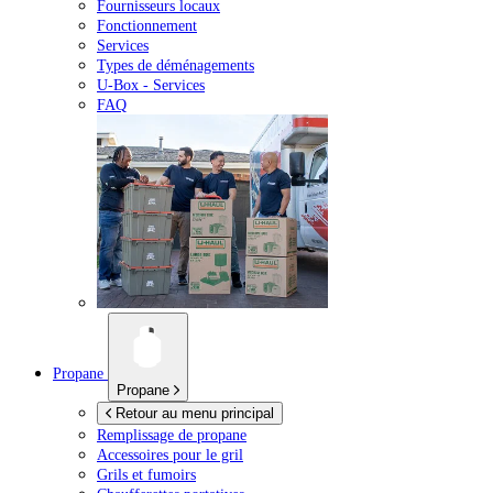
Fournisseurs locaux
Fonctionnement
Services
Types de déménagements
U-Box -
Services
FAQ
Propane
Propane
Retour au menu principal
Remplissage de propane
Accessoires pour le gril
Grils et fumoirs