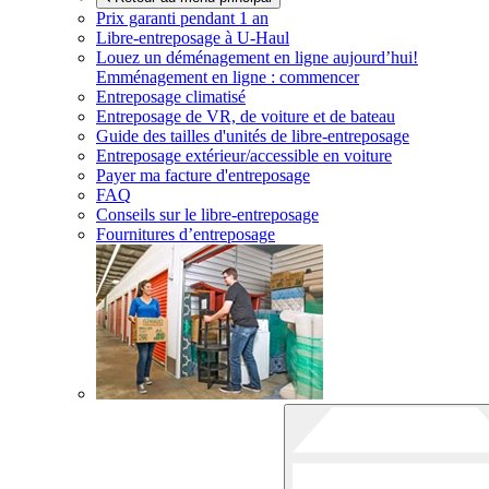
Prix garanti pendant 1 an
Libre-entreposage à
U-Haul
Louez un déménagement en ligne aujourd’hui!
Emménagement en ligne : commencer
Entreposage climatisé
Entreposage de VR, de voiture et de bateau
Guide des tailles d'unités de libre-entreposage
Entreposage extérieur/accessible en voiture
Payer ma facture d'entreposage
FAQ
Conseils sur le libre-entreposage
Fournitures d’entreposage