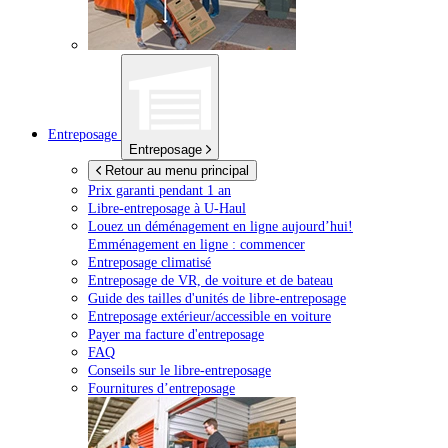
Entreposage
Entreposage
Retour au menu principal
Prix garanti pendant 1 an
Libre-entreposage à
U-Haul
Louez un déménagement en ligne aujourd’hui!
Emménagement en ligne : commencer
Entreposage climatisé
Entreposage de VR, de voiture et de bateau
Guide des tailles d'unités de libre-entreposage
Entreposage extérieur/accessible en voiture
Payer ma facture d'entreposage
FAQ
Conseils sur le libre-entreposage
Fournitures d’entreposage