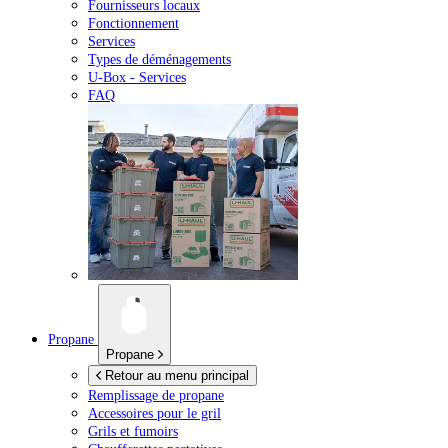
Fournisseurs locaux
Fonctionnement
Services
Types de déménagements
U-Box -
Services
FAQ
Propane
Propane
Retour au menu principal
Remplissage de propane
Accessoires pour le gril
Grils et fumoirs