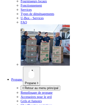
Fournisseurs locaux
Fonctionnement
Services
Types de déménagements
U-Box -
Services
FAQ
Propane
Propane
Retour au menu principal
Remplissage de propane
Accessoires pour le gril
Grils et fumoirs