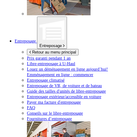
Entreposage
Entreposage
Retour au menu principal
Prix garanti pendant 1 an
Libre-entreposage à
U-Haul
Louez un déménagement en ligne aujourd’hui!
Emménagement en ligne : commencer
Entreposage climatisé
Entreposage de VR, de voiture et de bateau
Guide des tailles d'unités de libre-entreposage
Entreposage extérieur/accessible en voiture
Payer ma facture d'entreposage
FAQ
Conseils sur le libre-entreposage
Fournitures d’entreposage