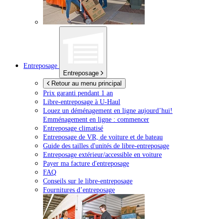
Entreposage
Entreposage
Retour au menu principal
Prix garanti pendant 1 an
Libre-entreposage à
U-Haul
Louez un déménagement en ligne aujourd’hui!
Emménagement en ligne : commencer
Entreposage climatisé
Entreposage de VR, de voiture et de bateau
Guide des tailles d'unités de libre-entreposage
Entreposage extérieur/accessible en voiture
Payer ma facture d'entreposage
FAQ
Conseils sur le libre-entreposage
Fournitures d’entreposage