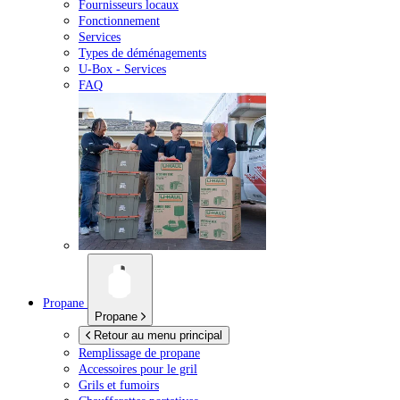
Fournisseurs locaux
Fonctionnement
Services
Types de déménagements
U-Box -
Services
FAQ
Propane
Propane
Retour au menu principal
Remplissage de propane
Accessoires pour le gril
Grils et fumoirs