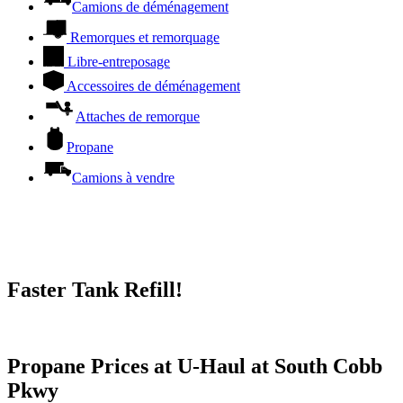
Camions de déménagement
Remorques et remorquage
Libre-entreposage
Accessoires de déménagement
Attaches de remorque
Propane
Camions à vendre
Faster Tank Refill!
Try our One-Click propane locator available in the app.
Propane Prices at U-Haul at South Cobb
Pkwy