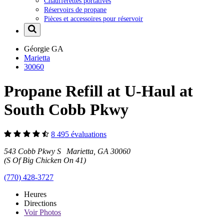
Chaufferettes portatives
Réservoirs de propane
Pièces et accessoires pour réservoir
Géorgie
GA
Marietta
30060
Propane Refill at U-Haul at
South Cobb Pkwy
8 495 évaluations
543 Cobb Pkwy S Marietta, GA 30060
(S Of Big Chicken On 41)
(770) 428-3727
Heures
Directions
Voir
Photos