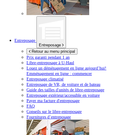
Entreposage
Entreposage
Retour au menu principal
Prix garanti pendant 1 an
Libre-entreposage à
U-Haul
Louez un déménagement en ligne aujourd’hui!
Emménagement en ligne : commencer
Entreposage climatisé
Entreposage de VR, de voiture et de bateau
Guide des tailles d'unités de libre-entreposage
Entreposage extérieur/accessible en voiture
Payer ma facture d'entreposage
FAQ
Conseils sur le libre-entreposage
Fournitures d’entreposage