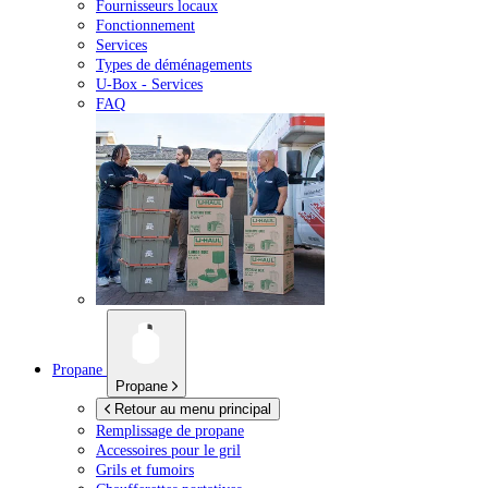
Fournisseurs locaux
Fonctionnement
Services
Types de déménagements
U-Box -
Services
FAQ
Propane
Propane
Retour au menu principal
Remplissage de propane
Accessoires pour le gril
Grils et fumoirs