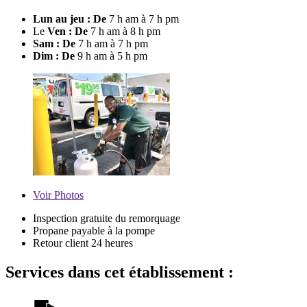
Lun au jeu : De
7 h am à 7 h pm
Le
Ven : De
7 h am à 8 h pm
Sam : De
7 h am à 7 h pm
Dim : De
9 h am à 5 h pm
Voir
Photos
Inspection gratuite du remorquage
Propane payable à la pompe
Retour client 24 heures
Services dans cet établissement :