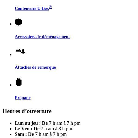
®
Conteneurs
U-Box
Accessoires de déménagement
Attaches de remorque
Propane
Heures d’ouverture
Lun au jeu : De
7 h am à 7 h pm
Le
Ven : De
7 h am à 8 h pm
Sam : De
7 h am à 7 h pm