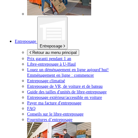
Entreposage
Entreposage
Retour au menu principal
Prix garanti pendant 1 an
Libre-entreposage à
U-Haul
Louez un déménagement en ligne aujourd’hui!
Emménagement en ligne : commencer
Entreposage climatisé
Entreposage de VR, de voiture et de bateau
Guide des tailles d'unités de libre-entreposage
Entreposage extérieur/accessible en voiture
Payer ma facture d'entreposage
FAQ
Conseils sur le libre-entreposage
Fournitures d’entreposage