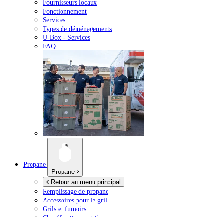
Fournisseurs locaux
Fonctionnement
Services
Types de déménagements
U-Box -
Services
FAQ
Propane
Propane
Retour au menu principal
Remplissage de propane
Accessoires pour le gril
Grils et fumoirs