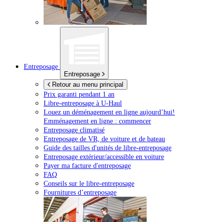
Entreposage
Entreposage
Retour au menu principal
Prix garanti pendant 1 an
Libre-entreposage à
U-Haul
Louez un déménagement en ligne aujourd’hui!
Emménagement en ligne : commencer
Entreposage climatisé
Entreposage de VR, de voiture et de bateau
Guide des tailles d'unités de libre-entreposage
Entreposage extérieur/accessible en voiture
Payer ma facture d'entreposage
FAQ
Conseils sur le libre-entreposage
Fournitures d’entreposage