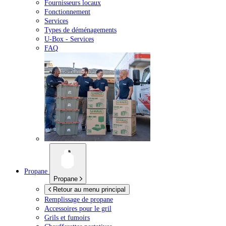
Fournisseurs locaux
Fonctionnement
Services
Types de déménagements
U-Box -
Services
FAQ
Propane
Propane
Retour au menu principal
Remplissage de propane
Accessoires pour le gril
Grils et fumoirs