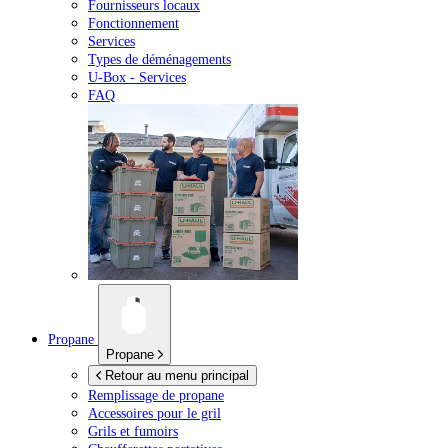
Fournisseurs locaux
Fonctionnement
Services
Types de déménagements
U-Box -
Services
FAQ
Propane
Propane
Retour au menu principal
Remplissage de propane
Accessoires pour le gril
Grils et fumoirs