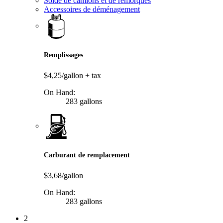
Solde de camions et de remorques
Accessoires de déménagement
Remplissages
$4,25/gallon
+ tax
On Hand:
283 gallons
Carburant de remplacement
$3,68/gallon
On Hand:
283 gallons
2