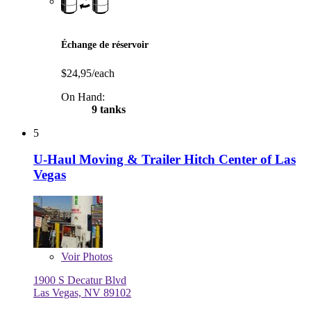
Échange de réservoir
$24,95/each
On Hand:
9 tanks
5
U-Haul Moving & Trailer Hitch Center of Las
Vegas
Voir
Photos
1900 S Decatur Blvd
Las Vegas, NV 89102