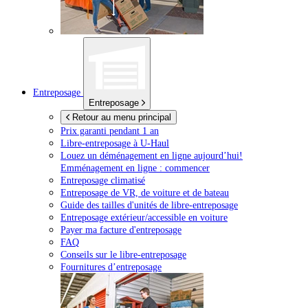
Entreposage
Entreposage
Retour au menu principal
Prix garanti pendant 1 an
Libre-entreposage à
U-Haul
Louez un déménagement en ligne aujourd’hui!
Emménagement en ligne : commencer
Entreposage climatisé
Entreposage de VR, de voiture et de bateau
Guide des tailles d'unités de libre-entreposage
Entreposage extérieur/accessible en voiture
Payer ma facture d'entreposage
FAQ
Conseils sur le libre-entreposage
Fournitures d’entreposage