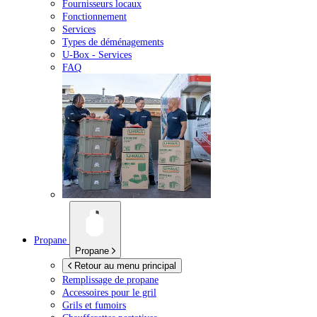
Fournisseurs locaux
Fonctionnement
Services
Types de déménagements
U-Box -
Services
FAQ
Propane
Propane
Retour au menu principal
Remplissage de propane
Accessoires pour le gril
Grils et fumoirs