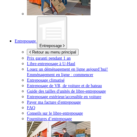
Entreposage
Entreposage
Retour au menu principal
Prix garanti pendant 1 an
Libre-entreposage à
U-Haul
Louez un déménagement en ligne aujourd’hui!
Emménagement en ligne : commencer
Entreposage climatisé
Entreposage de VR, de voiture et de bateau
Guide des tailles d'unités de libre-entreposage
Entreposage extérieur/accessible en voiture
Payer ma facture d'entreposage
FAQ
Conseils sur le libre-entreposage
Fournitures d’entreposage