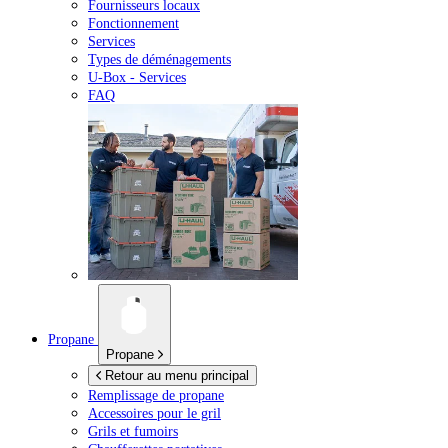
Fournisseurs locaux
Fonctionnement
Services
Types de déménagements
U-Box -
Services
FAQ
Propane
Propane
Retour au menu principal
Remplissage de propane
Accessoires pour le gril
Grils et fumoirs