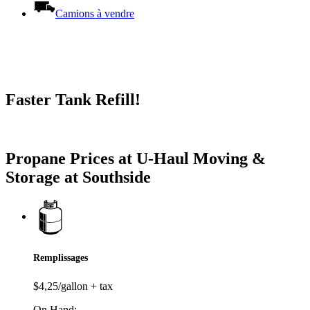
Camions à vendre
Faster Tank Refill!
Try our One-Click propane locator available in the app.
Propane Prices at U-Haul Moving &
Storage at Southside
Remplissages
$4,25/gallon + tax
On Hand: