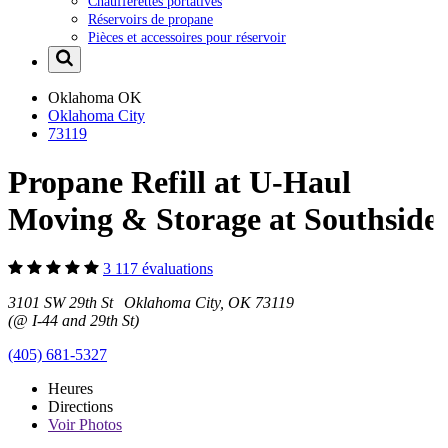
Chaufferettes portatives
Réservoirs de propane
Pièces et accessoires pour réservoir
Oklahoma
OK
Oklahoma City
73119
Propane Refill at U-Haul
Moving & Storage at Southside
3 117 évaluations
3101 SW 29th St Oklahoma City, OK 73119
(@ I-44 and 29th St)
(405) 681-5327
Heures
Directions
Voir
Photos