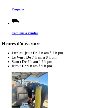
Propane
Camions à vendre
Heures d’ouverture
Lun au jeu : De
7 h am à 7 h pm
Le
Ven : De
7 h am à 8 h pm
Sam : De
7 h am à 7 h pm
Dim : De
9 h am à 5 h pm