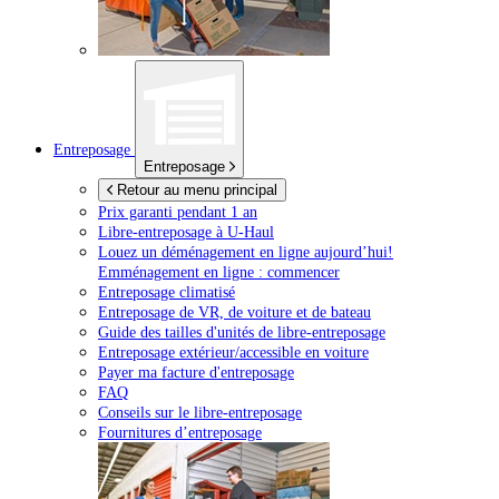
Entreposage
Entreposage
Retour au menu principal
Prix garanti pendant 1 an
Libre-entreposage à
U-Haul
Louez un déménagement en ligne aujourd’hui!
Emménagement en ligne : commencer
Entreposage climatisé
Entreposage de VR, de voiture et de bateau
Guide des tailles d'unités de libre-entreposage
Entreposage extérieur/accessible en voiture
Payer ma facture d'entreposage
FAQ
Conseils sur le libre-entreposage
Fournitures d’entreposage