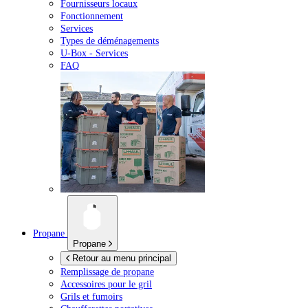
Fournisseurs locaux
Fonctionnement
Services
Types de déménagements
U-Box -
Services
FAQ
Propane
Propane
Retour au menu principal
Remplissage de propane
Accessoires pour le gril
Grils et fumoirs