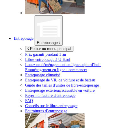
Entreposage
Entreposage
Retour au menu principal
Prix garanti pendant 1 an
Libre-entreposage à
U-Haul
Louez un déménagement en ligne aujourd’hui!
Emménagement en ligne : commencer
Entreposage climatisé
Entreposage de VR, de voiture et de bateau
Guide des tailles d'unités de libre-entreposage
Entreposage extérieur/accessible en voiture
Payer ma facture d'entreposage
FAQ
Conseils sur le libre-entreposage
Fournitures d’entreposage