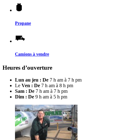
Propane
Camions à vendre
Heures d’ouverture
Lun au jeu : De
7 h am à 7 h pm
Le
Ven : De
7 h am à 8 h pm
Sam : De
7 h am à 7 h pm
Dim : De
9 h am à 5 h pm