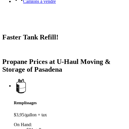
Camions à vendre
Faster Tank Refill!
Try our One-Click propane locator available in the app.
Propane Prices at U-Haul Moving &
Storage of Pasadena
Remplissages
$3,95/gallon + tax
On Hand: