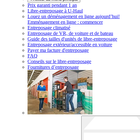
Prix garanti pendant 1 an
Libre-entreposage à
U-Haul
Louez un déménagement en ligne aujourd’hui!
Emménagement en ligne : commencer
Entreposage climatisé
Entreposage de VR, de voiture et de bateau
Guide des tailles d'unités de libre-entreposage
Entreposage extérieur/accessible en voiture
Payer ma facture d'entreposage
FAQ
Conseils sur le libre-entreposage
Fournitures d’entreposage