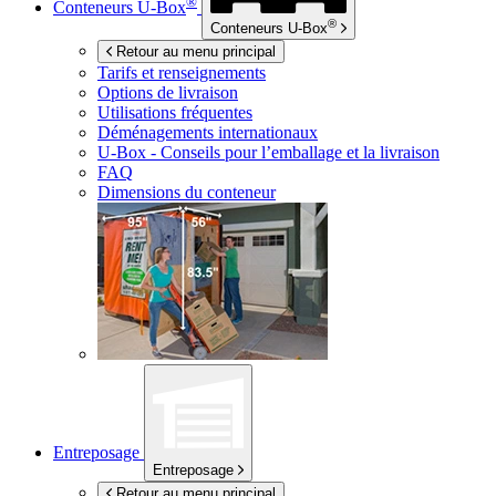
®
Conteneurs
U-Box
®
Conteneurs
U-Box
Retour au menu principal
Tarifs et renseignements
Options de livraison
Utilisations fréquentes
Déménagements internationaux
U-Box -
Conseils pour l’emballage et la livraison
FAQ
Dimensions du conteneur
Entreposage
Entreposage
Retour au menu principal