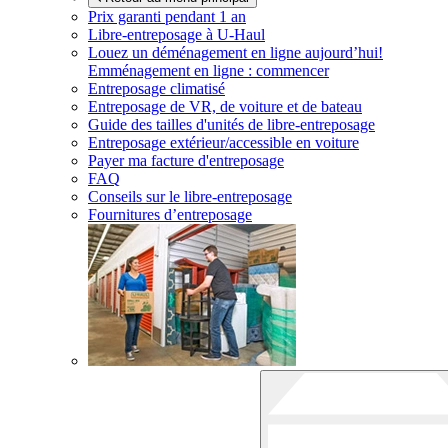
Prix garanti pendant 1 an
Libre-entreposage à
U-Haul
Louez un déménagement en ligne aujourd’hui!
Emménagement en ligne : commencer
Entreposage climatisé
Entreposage de VR, de voiture et de bateau
Guide des tailles d'unités de libre-entreposage
Entreposage extérieur/accessible en voiture
Payer ma facture d'entreposage
FAQ
Conseils sur le libre-entreposage
Fournitures d’entreposage