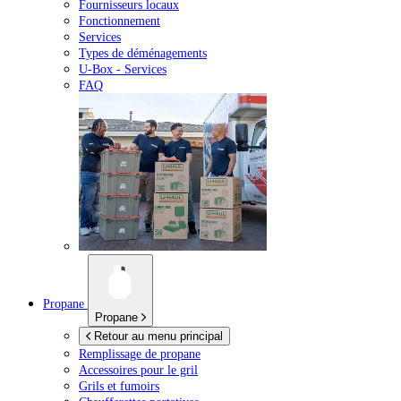
Fournisseurs locaux
Fonctionnement
Services
Types de déménagements
U-Box -
Services
FAQ
Propane
Propane
Retour au menu principal
Remplissage de propane
Accessoires pour le gril
Grils et fumoirs