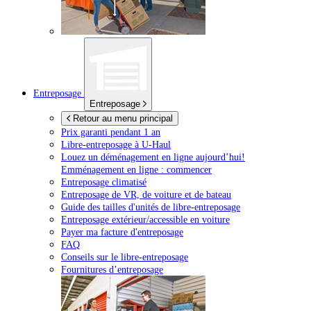
Entreposage
Entreposage
Retour au menu principal
Prix garanti pendant 1 an
Libre-entreposage à
U-Haul
Louez un déménagement en ligne aujourd’hui!
Emménagement en ligne : commencer
Entreposage climatisé
Entreposage de VR, de voiture et de bateau
Guide des tailles d'unités de libre-entreposage
Entreposage extérieur/accessible en voiture
Payer ma facture d'entreposage
FAQ
Conseils sur le libre-entreposage
Fournitures d’entreposage