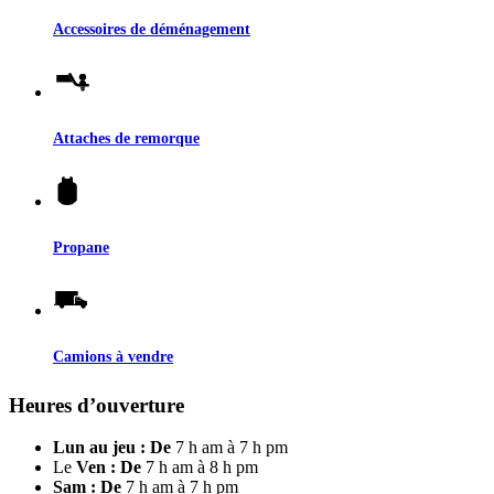
Accessoires de déménagement
Attaches de remorque
Propane
Camions à vendre
Heures d’ouverture
Lun au jeu : De
7 h am à 7 h pm
Le
Ven : De
7 h am à 8 h pm
Sam : De
7 h am à 7 h pm