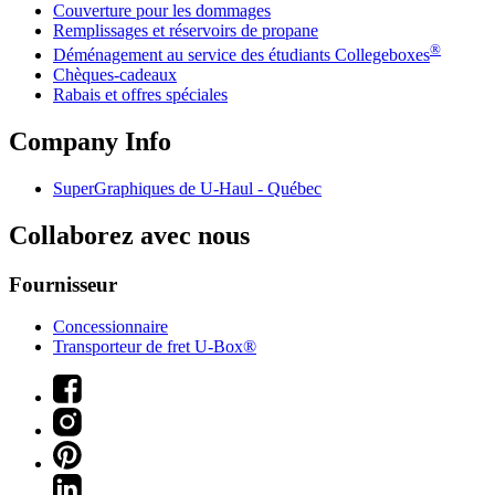
Couverture pour les dommages
Remplissages et réservoirs de propane
®
Déménagement au service des étudiants Collegeboxes
Chèques-cadeaux
Rabais et offres spéciales
Company Info
SuperGraphiques de
U-Haul
- Québec
Collaborez avec nous
Fournisseur
Concessionnaire
Transporteur de fret U-Box®