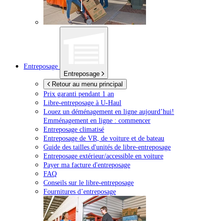
Entreposage
Entreposage
Retour au menu principal
Prix garanti pendant 1 an
Libre-entreposage à
U-Haul
Louez un déménagement en ligne aujourd’hui!
Emménagement en ligne : commencer
Entreposage climatisé
Entreposage de VR, de voiture et de bateau
Guide des tailles d'unités de libre-entreposage
Entreposage extérieur/accessible en voiture
Payer ma facture d'entreposage
FAQ
Conseils sur le libre-entreposage
Fournitures d’entreposage