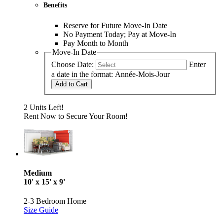
Benefits
Reserve for Future Move-In Date
No Payment Today; Pay at Move-In
Pay Month to Month
Move-In Date
Choose Date:
Enter
a date in the format: Année-Mois-Jour
Add to Cart
2 Units Left!
Rent Now to Secure Your Room!
Medium
10' x 15' x 9'
2-3 Bedroom Home
Size Guide