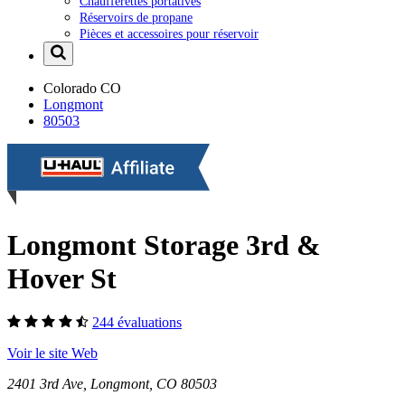
Chaufferettes portatives
Réservoirs de propane
Pièces et accessoires pour réservoir
Colorado
CO
Longmont
80503
Longmont Storage 3rd &
Hover St
244 évaluations
Voir le site Web
2401 3rd Ave, Longmont, CO 80503