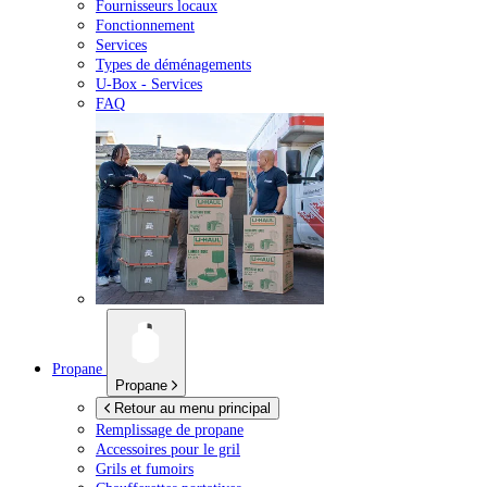
Fournisseurs locaux
Fonctionnement
Services
Types de déménagements
U-Box -
Services
FAQ
Propane
Propane
Retour au menu principal
Remplissage de propane
Accessoires pour le gril
Grils et fumoirs