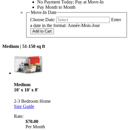
No Payment Today; Pay at Move-In
Pay Month to Month
Move-In Date
Choose Date:
Enter
a date in the format: Année-Mois-Jour
Add to Cart
Medium |
51-150 sq ft
Medium
10' x 10' x 8'
2-3 Bedroom Home
Size Guide
Rate:
$70.00
Per Month