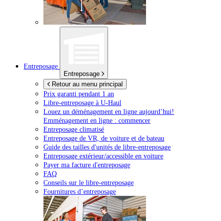
Entreposage
Entreposage
Retour au menu principal
Prix garanti pendant 1 an
Libre-entreposage à
U-Haul
Louez un déménagement en ligne aujourd’hui!
Emménagement en ligne : commencer
Entreposage climatisé
Entreposage de VR, de voiture et de bateau
Guide des tailles d'unités de libre-entreposage
Entreposage extérieur/accessible en voiture
Payer ma facture d'entreposage
FAQ
Conseils sur le libre-entreposage
Fournitures d’entreposage