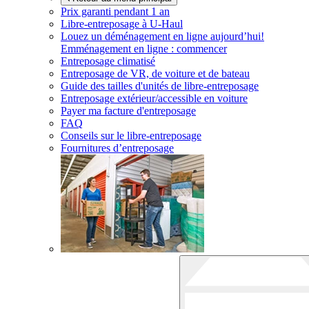
Prix garanti pendant 1 an
Libre-entreposage à
U-Haul
Louez un déménagement en ligne aujourd’hui!
Emménagement en ligne : commencer
Entreposage climatisé
Entreposage de VR, de voiture et de bateau
Guide des tailles d'unités de libre-entreposage
Entreposage extérieur/accessible en voiture
Payer ma facture d'entreposage
FAQ
Conseils sur le libre-entreposage
Fournitures d’entreposage