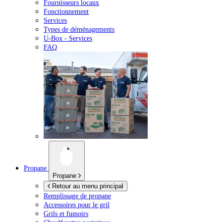
Fournisseurs locaux
Fonctionnement
Services
Types de déménagements
U-Box -
Services
FAQ
Propane
Propane
Retour au menu principal
Remplissage de propane
Accessoires pour le gril
Grils et fumoirs