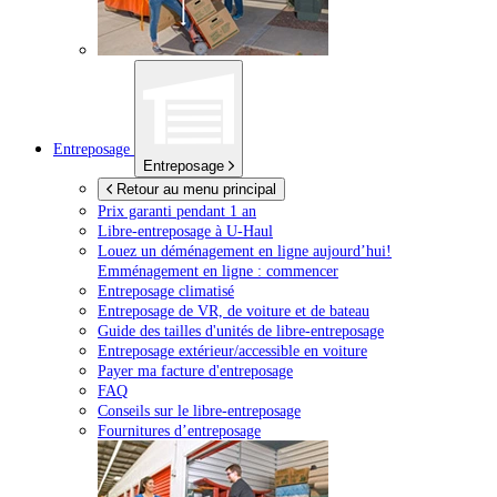
Entreposage
Entreposage
Retour au menu principal
Prix garanti pendant 1 an
Libre-entreposage à
U-Haul
Louez un déménagement en ligne aujourd’hui!
Emménagement en ligne : commencer
Entreposage climatisé
Entreposage de VR, de voiture et de bateau
Guide des tailles d'unités de libre-entreposage
Entreposage extérieur/accessible en voiture
Payer ma facture d'entreposage
FAQ
Conseils sur le libre-entreposage
Fournitures d’entreposage