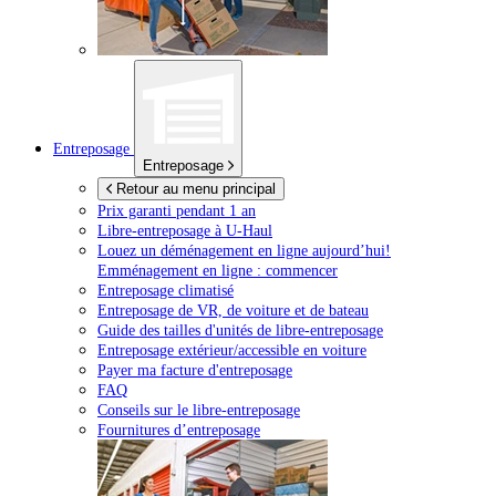
Entreposage
Entreposage
Retour au menu principal
Prix garanti pendant 1 an
Libre-entreposage à
U-Haul
Louez un déménagement en ligne aujourd’hui!
Emménagement en ligne : commencer
Entreposage climatisé
Entreposage de VR, de voiture et de bateau
Guide des tailles d'unités de libre-entreposage
Entreposage extérieur/accessible en voiture
Payer ma facture d'entreposage
FAQ
Conseils sur le libre-entreposage
Fournitures d’entreposage