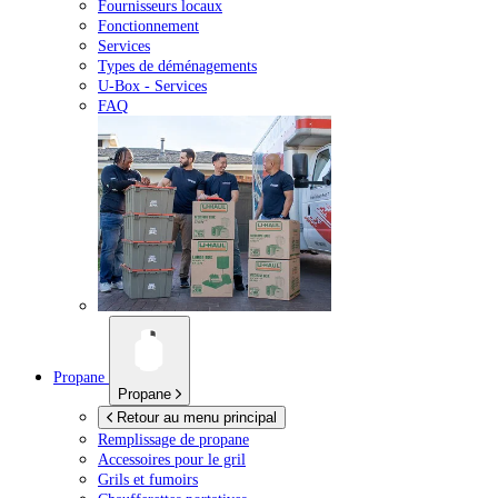
Fournisseurs locaux
Fonctionnement
Services
Types de déménagements
U-Box -
Services
FAQ
Propane
Propane
Retour au menu principal
Remplissage de propane
Accessoires pour le gril
Grils et fumoirs