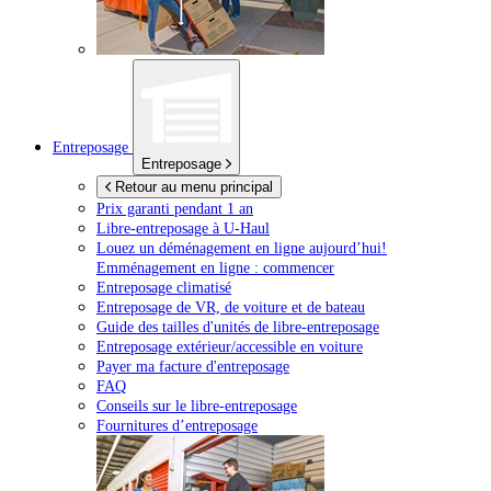
Entreposage
Entreposage
Retour au menu principal
Prix garanti pendant 1 an
Libre-entreposage à
U-Haul
Louez un déménagement en ligne aujourd’hui!
Emménagement en ligne : commencer
Entreposage climatisé
Entreposage de VR, de voiture et de bateau
Guide des tailles d'unités de libre-entreposage
Entreposage extérieur/accessible en voiture
Payer ma facture d'entreposage
FAQ
Conseils sur le libre-entreposage
Fournitures d’entreposage