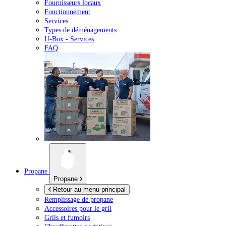
Fournisseurs locaux
Fonctionnement
Services
Types de déménagements
U-Box -
Services
FAQ
Propane
Propane
Retour au menu principal
Remplissage de propane
Accessoires pour le gril
Grils et fumoirs